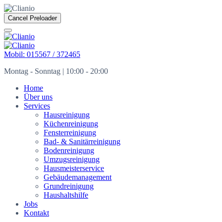
Cancel Preloader
Mobil: 015567 / 372465
Montag - Sonntag | 10:00 - 20:00
Home
Über uns
Services
Hausreinigung
Küchenreinigung
Fensterreinigung
Bad- & Sanitärreinigung
Bodenreinigung
Umzugsreinigung
Hausmeisterservice
Gebäudemanagement
Grundreinigung
Haushaltshilfe
Jobs
Kontakt