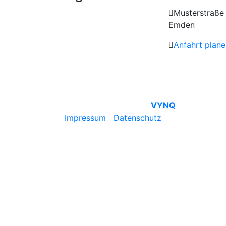
Musterstraße 
Emden
Anfahrt plane
© Pure4Living | Mit ♥ by
VYNQ
Impressum
|
Datenschutz