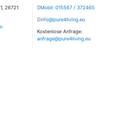
1, 26721
Mobil: 015567 / 372465
info@pure4living.eu
n
Kostenlose Anfrage:
anfrage@pure4living.eu