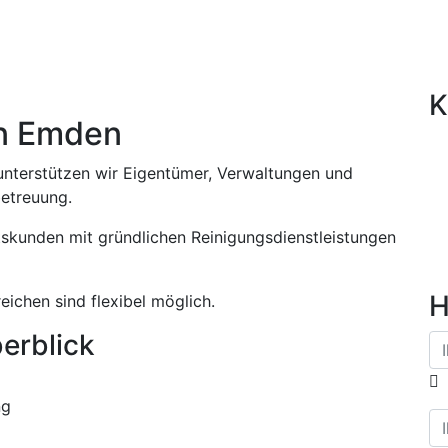
ice in Emden
K
in Emden
nterstützen wir Eigentümer, Verwaltungen und
etreuung.
tskunden mit gründlichen Reinigungsdienstleistungen
H
ichen sind flexibel möglich.
erblick
ng