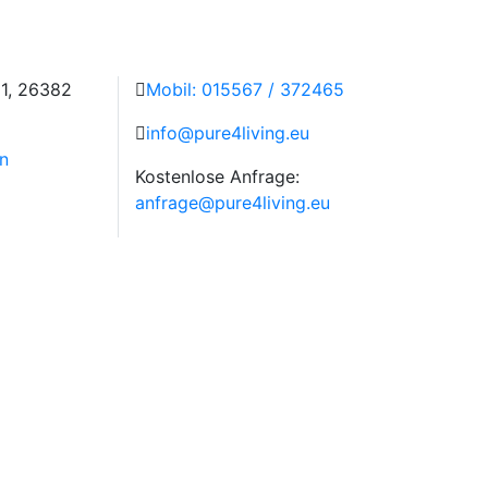
 1, 26382
Mobil: 015567 / 372465
info@pure4living.eu
n
Kostenlose Anfrage:
anfrage@pure4living.eu