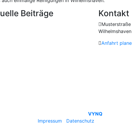
 auch einmalige Reinigungen in Wilhelmshaven.
uelle Beiträge
Kontakt
Musterstraße
Wilhelmshaven
Anfahrt plane
© Pure4Living | Mit ♥ by
VYNQ
Impressum
|
Datenschutz