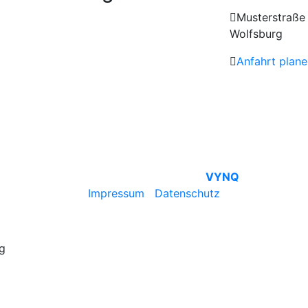
Musterstraße
Wolfsburg
Anfahrt plane
© Pure4Living | Mit ♥ by
VYNQ
Impressum
|
Datenschutz
rg