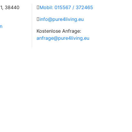
 1, 38440
Mobil: 015567 / 372465
info@pure4living.eu
n
Kostenlose Anfrage:
anfrage@pure4living.eu